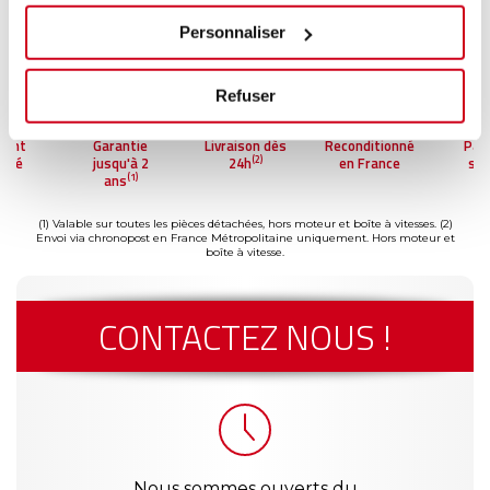
Personnaliser
Refuser
ment
Garantie
Livraison dès
Reconditionné
Pai
(2)
risé
jusqu'à 2
24h
en France
séc
(1)
ans
(1) Valable sur toutes les pièces détachées, hors moteur et boîte à vitesses.
(2)
Envoi via chronopost en France Métropolitaine uniquement. Hors moteur et
boîte à vitesse.
CONTACTEZ NOUS !
Nous sommes ouverts du