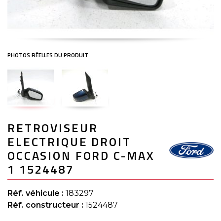
Skip
RETROVISEUR
to
the
ELECTRIQUE DROIT
beginning
of
OCCASION FORD C-MAX
the
1 1524487
images
gallery
Réf. véhicule :
183297
Réf. constructeur :
1524487