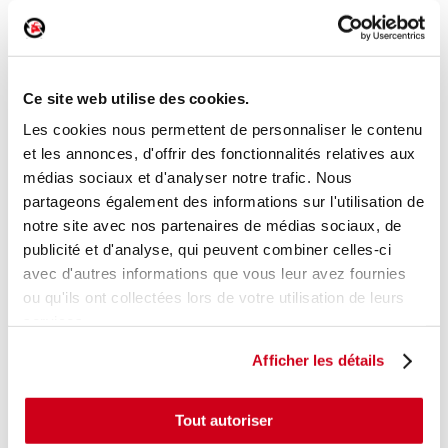
Rétroviseur électrique droit
Réf. :
191661
Ce site web utilise des cookies.
+ photos
Réf. constructeur :
1524487
Modèle d'origine :
FORD C-MAX 1
2007
- 201009
Les cookies nous permettent de personnaliser le contenu
et les annonces, d'offrir des fonctionnalités relatives aux
Modèle de provenance
médias sociaux et d'analyser notre trafic. Nous
partageons également des informations sur l'utilisation de
Caractéristiques techniques
notre site avec nos partenaires de médias sociaux, de
27
,00 € TTC
En stock
publicité et d'analyse, qui peuvent combiner celles-ci
avec d'autres informations que vous leur avez fournies
AJOUTER AU PANIER
ou qu'ils ont collectées lors de votre utilisation de leurs
services.
Afficher les détails
Tout autoriser