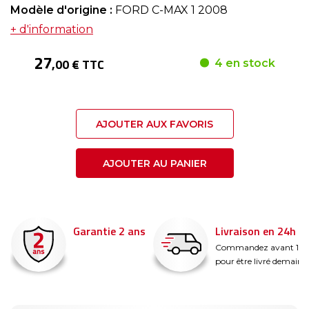
Modèle d'origine :
FORD C-MAX 1 2008
+ d'information
27
,00 € TTC
4 en stock
AJOUTER AUX FAVORIS
AJOUTER AU PANIER
Garantie 2 ans
Livraison en 24h
é
Commandez avant 14
pour être livré demain !