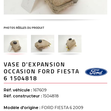
Skip
VASE D'EXPANSION
to
the
OCCASION FORD FIESTA
beginning
of
6 1504818
the
images
gallery
Réf. véhicule :
167609
Réf. constructeur :
1504818
Modèle d'origine :
FORD FIESTA 6 2009