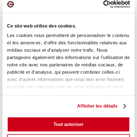
Vase d'expansion
Réf. :
164376
+ photos
Réf. constructeur :
1504818
Ce site web utilise des cookies.
Modèle d'origine :
FORD FIESTA 6
2008
- 201211
Les cookies nous permettent de personnaliser le contenu
Modèle de provenance
et les annonces, d'offrir des fonctionnalités relatives aux
médias sociaux et d'analyser notre trafic. Nous
Caractéristiques techniques
partageons également des informations sur l'utilisation de
18
,00 € TTC
notre site avec nos partenaires de médias sociaux, de
En stock
publicité et d'analyse, qui peuvent combiner celles-ci
avec d'autres informations que vous leur avez fournies
AJOUTER AU PANIER
ou qu'ils ont collectées lors de votre utilisation de leurs
services.
Afficher les détails
Tout autoriser