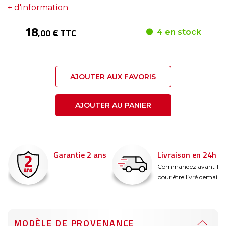
+ d'information
18
,00 € TTC
4 en stock
AJOUTER AUX FAVORIS
AJOUTER AU PANIER
Garantie 2 ans
Livraison en 24h
é
Commandez avant 14
pour être livré demain !
MODÈLE DE PROVENANCE