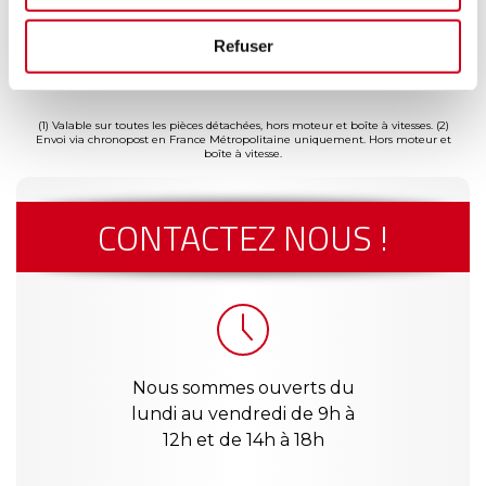
Refuser
ment
Garantie
Livraison dès
Reconditionné
Pai
(2)
risé
jusqu'à 2
24h
en France
séc
(1)
ans
(1) Valable sur toutes les pièces détachées, hors moteur et boîte à vitesses.
(2)
Envoi via chronopost en France Métropolitaine uniquement. Hors moteur et
boîte à vitesse.
CONTACTEZ NOUS !
Nous sommes ouverts du
lundi au vendredi de 9h à
12h et de 14h à 18h