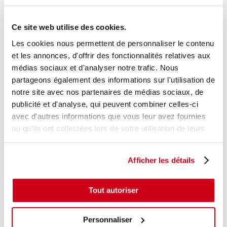
+ photos
Réf. constructeur :
13504025
Modèle d'origine :
OPEL CORSA E
2014
Ce site web utilise des cookies.
Modèle de provenance
Les cookies nous permettent de personnaliser le contenu
et les annonces, d'offrir des fonctionnalités relatives aux
Caractéristiques techniques
médias sociaux et d'analyser notre trafic. Nous
18
,00 € TTC
En stock
partageons également des informations sur l'utilisation de
notre site avec nos partenaires de médias sociaux, de
AJOUTER AU PANIER
publicité et d'analyse, qui peuvent combiner celles-ci
avec d'autres informations que vous leur avez fournies
ou qu'ils ont collectées lors de votre utilisation de leurs
services.
Afficher les détails
Tout autoriser
Personnaliser