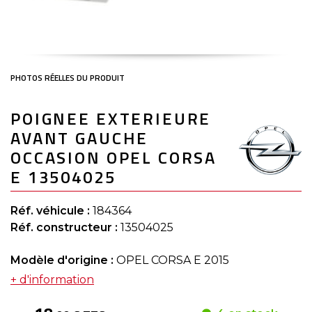
Skip
POIGNEE EXTERIEURE
to
the
AVANT GAUCHE
beginning
of
OCCASION OPEL CORSA
the
E 13504025
images
gallery
Réf. véhicule :
184364
Réf. constructeur :
13504025
Modèle d'origine :
OPEL CORSA E 2015
+ d'information