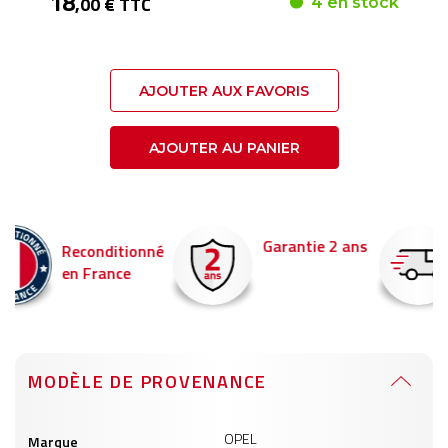
18
,00 € TTC
4 en stock
AJOUTER AUX FAVORIS
AJOUTER AU PANIER
Garantie 2 ans
Livraison en 24h
é
Commandez avant 14
pour être livré demain !
MODÈLE DE PROVENANCE
Informations
OPEL
Marque
produits