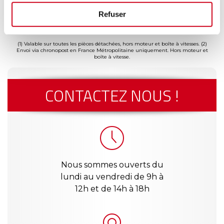
ment
Garantie
Livraison dès
Reconditionné
Pai
Refuser
(2)
risé
jusqu'à 2
24h
en France
séc
(1)
ans
(1) Valable sur toutes les pièces détachées, hors moteur et boîte à vitesses.
(2)
Envoi via chronopost en France Métropolitaine uniquement. Hors moteur et
boîte à vitesse.
CONTACTEZ NOUS !
Nous sommes ouverts du
lundi au vendredi de 9h à
12h et de 14h à 18h