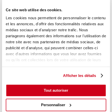
Modèle d'origine :
OPEL ADAM
2012
Ce site web utilise des cookies.
Modèle de provenance
Les cookies nous permettent de personnaliser le contenu
Caractéristiques techniques
et les annonces, d'offrir des fonctionnalités relatives aux
41
médias sociaux et d'analyser notre trafic. Nous
,00 € TTC
En stock
partageons également des informations sur l'utilisation de
notre site avec nos partenaires de médias sociaux, de
AJOUTER AU PANIER
publicité et d'analyse, qui peuvent combiner celles-ci
avec d'autres informations que vous leur avez fournies
ou qu'ils ont collectées lors de votre utilisation de leurs
services.
Afficher les détails
Tout autoriser
Personnaliser