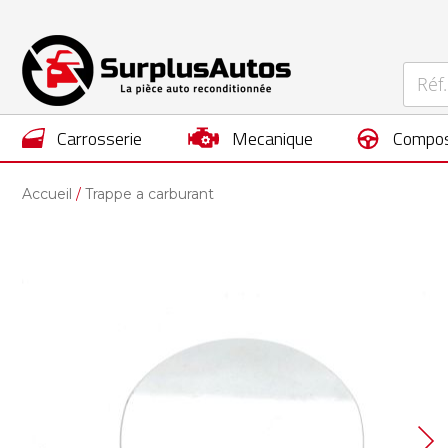
carrosserie
mecanique
compos
Accueil
Trappe a carburant
Skip
to
the
end
of
the
images
gallery