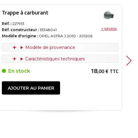
Trappe à carburant
Tr
Réf. :
227913
Réf.
+ photos
Réf. constructeur :
13348041
Réf
Modèle d'origine :
OPEL ASTRA J
2010
- 201206
Mod
Modèle de provenance
Caractéristiques techniques
18
,00 € TTC
En stock
AJOUTER AU PANIER