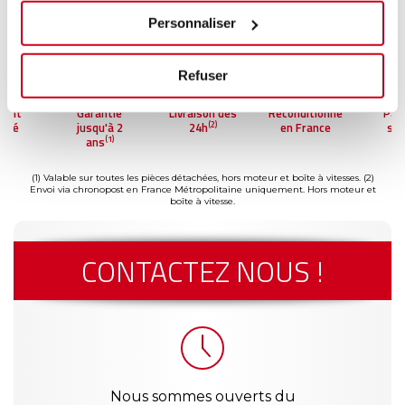
Personnaliser
Refuser
arantie
Livraison dès
Reconditionné
Paiement
(2)
usqu'à 2
24h
en France
sécurisé
(1)
ans
(1) Valable sur toutes les pièces détachées, hors moteur et boîte à vitesses.
(2)
Envoi via chronopost en France Métropolitaine uniquement. Hors moteur et
boîte à vitesse.
CONTACTEZ NOUS !
Nous sommes ouverts du