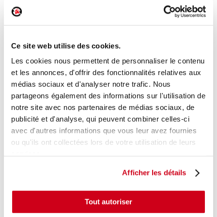
Bouton de warning
Réf. :
199686
+ photos
Réf. constructeur :
13285122
Ce site web utilise des cookies.
Modèle d'origine :
OPEL ASTRA J BREAK
2010
-
201206
Les cookies nous permettent de personnaliser le contenu
et les annonces, d'offrir des fonctionnalités relatives aux
Modèle de provenance
médias sociaux et d'analyser notre trafic. Nous
Caractéristiques techniques
partageons également des informations sur l'utilisation de
notre site avec nos partenaires de médias sociaux, de
15
,00 € TTC
En stock
publicité et d'analyse, qui peuvent combiner celles-ci
avec d'autres informations que vous leur avez fournies
AJOUTER AU PANIER
ou qu'ils ont collectées lors de votre utilisation de leurs
services.
Afficher les détails
Tout autoriser