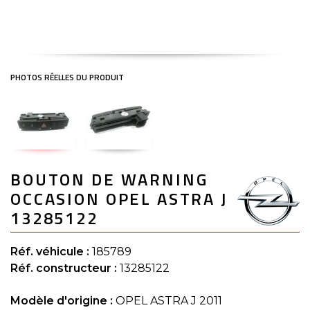
Skip
BOUTON DE WARNING
to
the
OCCASION OPEL ASTRA J
beginning
of
13285122
the
images
gallery
Réf. véhicule :
185789
Réf. constructeur :
13285122
Modèle d'origine :
OPEL ASTRA J 2011