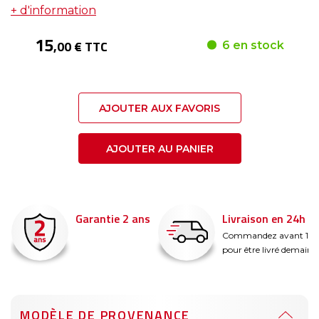
+ d'information
15
,00 € TTC
6 en stock
AJOUTER AUX FAVORIS
AJOUTER AU PANIER
Garantie 2 ans
Livraison en 24h
é
Commandez avant 14
pour être livré demain !
MODÈLE DE PROVENANCE