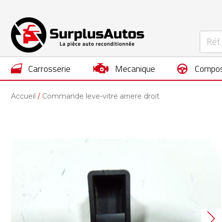
carrosserie
mecanique
compos
Accueil
Commande leve-vitre arriere droit
Skip
to
the
end
of
the
images
gallery